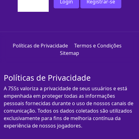
Login
Registrar-se
Políticas de Privacidade
Termos e Condições
Sitemap
Políticas de Privacidade
A 7SSs valoriza a privacidade de seus usuários e está
empenhada em proteger todas as informações
pessoais fornecidas durante o uso de nossos canais de
comunicação. Todos os dados coletados são utilizados
exclusivamente para fins de melhoria contínua da
experiência de nossos jogadores.