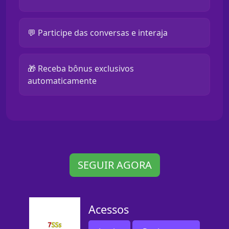
💬 Participe das conversas e interaja
🎁 Receba bônus exclusivos
automaticamente
SEGUIR AGORA
Acessos