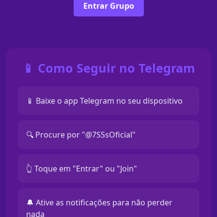
Entrar Grupo
📱 Como Seguir no Telegram
📱 Baixe o app Telegram no seu dispositivo
🔍 Procure por "@7SSsOficial"
👆 Toque em "Entrar" ou "Join"
🔔 Ative as notificações para não perder
nada